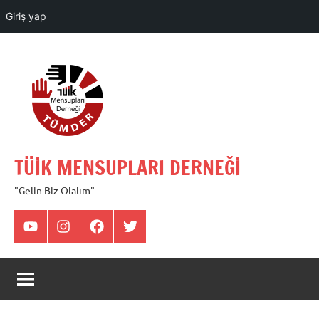
Giriş yap
İçeriğe
geç
TÜİK MENSUPLARI DERNEĞİ
"Gelin Biz Olalım"
YOUTUBE
İNSTAGRAM
FACEBOOK
TWİTTER