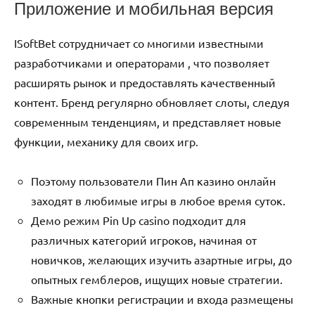
Приложение и мобильная версия
ISoftBet сотрудничает со многими известными
разработчиками и операторами , что позволяет
расширять рынок и предоставлять качественный
контент. Бренд регулярно обновляет слоты, следуя
современным тенденциям, и представляет новые
функции, механику для своих игр.
Поэтому пользователи Пин Ап казино онлайн
заходят в любимые игры в любое время суток.
Демо режим Pin Up casino подходит для
различных категорий игроков, начиная от
новичков, желающих изучить азартные игры, до
опытных гемблеров, ищущих новые стратегии.
Важные кнопки регистрации и входа размещены