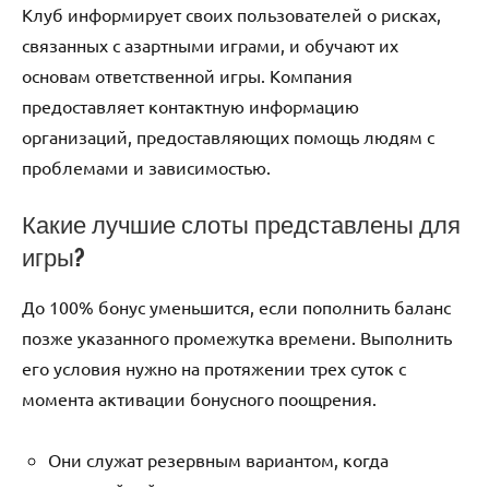
Клуб информирует своих пользователей о рисках,
связанных с азартными играми, и обучают их
основам ответственной игры. Компания
предоставляет контактную информацию
организаций, предоставляющих помощь людям с
проблемами и зависимостью.
Какие лучшие слоты представлены для
игры?
До 100% бонус уменьшится, если пополнить баланс
позже указанного промежутка времени. Выполнить
его условия нужно на протяжении трех суток с
момента активации бонусного поощрения.
Они служат резервным вариантом, когда