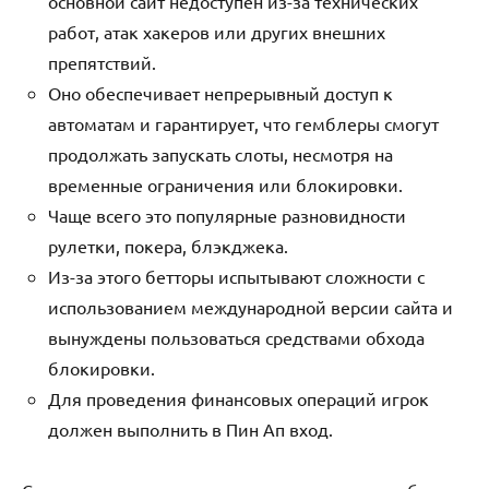
основной сайт недоступен из-за технических
работ, атак хакеров или других внешних
препятствий.
Оно обеспечивает непрерывный доступ к
автоматам и гарантирует, что гемблеры смогут
продолжать запускать слоты, несмотря на
временные ограничения или блокировки.
Чаще всего это популярные разновидности
рулетки, покера, блэкджека.
Из-за этого бетторы испытывают сложности с
использованием международной версии сайта и
вынуждены пользоваться средствами обхода
блокировки.
Для проведения финансовых операций игрок
должен выполнить в Пин Ап вход.