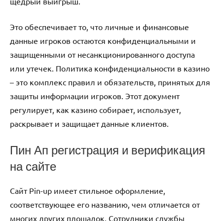
щедрый выигрыш.
Это обеспечивает то, что личные и финансовые
данные игроков остаются конфиденциальными и
защищенными от несанкционированного доступа
или утечек. Политика конфиденциальности в казино
– это комплекс правил и обязательств, принятых для
защиты информации игроков. Этот документ
регулирует, как казино собирает, использует,
раскрывает и защищает данные клиентов.
Пин Ап регистрация и верификация
на сайте
Сайт Pin-up имеет стильное оформление,
соответствующее его названию, чем отличается от
многих других площадок. Сотрудники службы