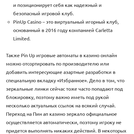
и позиционирует себя как надежный и
безопасный игровой клуб.
PinUp Casino – это виртуальный игорный клуб,
основанный в 2016 году компанией Carletta
Limited.
Также Pin Up игровые автоматы в казино онлайн
можно отсортировать по производителю или
добавить интересующие азартные разработки в
специальную вкладку «Избранное». Дело в том, что
зеркальные линки сейчас тоже часто попадают под
блокировку, поэтому важно иметь под рукой
несколько актуальных ссылок на всякий случай.
Переход на Пин ап казино зеркало официальное
осуществляется автоматически, поэтому игроку не
придется выполнять никаких действий. В некоторых