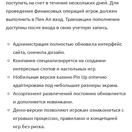
поступить на счет в течение нескольких дней. Для
проведения финансовых операций игрок должен
выполнить в Пин Ап вход. Транзакции пополнения
доступны после входа в свою учетную запись.
Администрация полностью обновила интерфейс
сайта, сменила дизайн.
Компания специализируется на создании
интересных слотов и настольных игр.
Мобильная версия казино Pin Up отлично
адаптирована под небольшие размеры экрана.
Ассортимент развлечений постоянно обновляется
и дополняется новинками.
Демо-версии позволяют игрокам ознакомиться с
игровым процессом, правилами и концепцией
игр без риска.