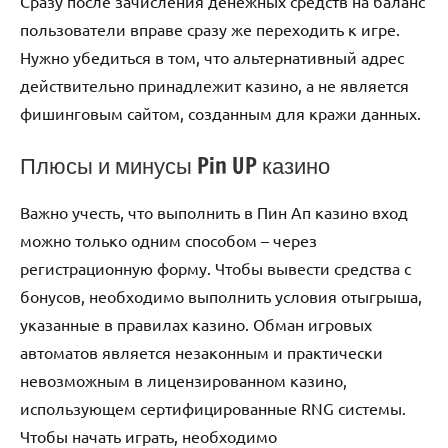
Сразу после зачисления денежных средств на баланс
пользователи вправе сразу же переходить к игре.
Нужно убедиться в том, что альтернативный адрес
действительно принадлежит казино, а не является
фишинговым сайтом, созданным для кражи данных.
Плюсы и минусы Pin UP казино
Важно учесть, что выполнить в Пин Ап казино вход
можно только одним способом – через
регистрационную форму. Чтобы вывести средства с
бонусов, необходимо выполнить условия отыгрыша,
указанные в правилах казино. Обман игровых
автоматов является незаконным и практически
невозможным в лицензированном казино,
использующем сертифицированные RNG системы.
Чтобы начать играть, необходимо