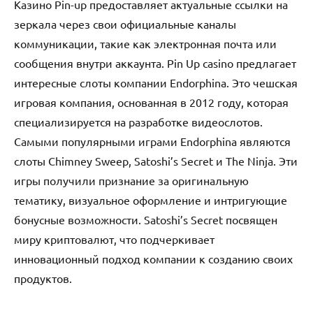
Казино Pin-up предоставляет актуальные ссылки на
зеркала через свои официальные каналы
коммуникации, такие как электронная почта или
сообщения внутри аккаунта. Pin Up casino предлагает
интересные слоты компании Endorphina. Это чешская
игровая компания, основанная в 2012 году, которая
специализируется на разработке видеослотов.
Самыми популярными играми Endorphina являются
слоты Chimney Sweep, Satoshi’s Secret и The Ninja. Эти
игры получили признание за оригинальную
тематику, визуальное оформление и интригующие
бонусные возможности. Satoshi’s Secret посвящен
миру криптовалют, что подчеркивает
инновационный подход компании к созданию своих
продуктов.