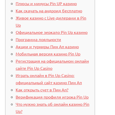
Плюсы и минусы Pin UP казино
Как скачать на андроид бесплатно
Живое казино с Live-дилерами в Pin
Up
Официальное зеркало Pin Up казино
Программа лояльности
Акции и турниры Пин Ап казино
Мобильная версия казино Pin Up
Регистрация на официальном онлайн
сайте Pin Up Casino
Играть онлайн в Pin Up Casino:
официальный сайт казино Пин Ап
Как открыть счет в Пин Ап?
Верификация профиля игрока Pin Up
Что нужно знать об онлайн казино Pin
Up?