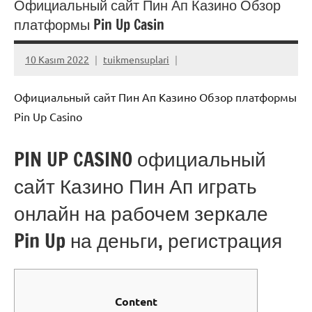
Официальный сайт Пин Ап Казино Обзор
платформы Pin Up Casin
10 Kasım 2022
tuikmensuplari
Официальный сайт Пин Ап Казино Обзор платформы
Pin Up Casino
PIN UP CASINO официальный
сайт Казино Пин Ап играть
онлайн на рабочем зеркале
Pin Up на деньги, регистрация
Content