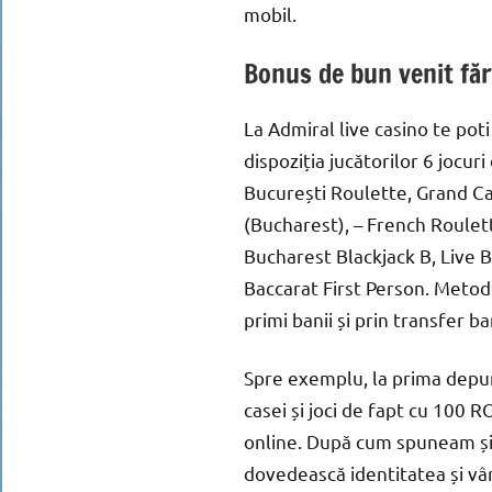
mobil.
Bonus de bun venit fă
La Admiral live casino te poti
dispoziția jucătorilor 6 jocuri
București Roulette, Grand Ca
(Bucharest), – French Roulett
Bucharest Blackjack B, Live B
Baccarat First Person. Metod
primi banii și prin transfer ba
Spre exemplu, la prima depun
casei și joci de fapt cu 100 
online. După cum spuneam și 
dovedească identitatea și vârs