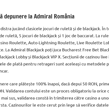
ră depunere la Admiral România
 distra jucând clasicele jocuri de ruletă și de blackjack. În 
 de ruletă, 5 jocuri de blackjack și 1 joc de baccarat. La rul
sino Roulette, Auto-Lightning Roulette, Live Roulette Lo
e. La Admiral Blackjack poți juca Bucharest Free Bet Blac
lackjack Lobby și Blackjack VIP X. Secțiunii de cazinou live
ele de plată pentru retrageri sunt aceleași cu metodele p
ncar.
ere care plătește 100% înapoi, dacă depui 50 RON, primeș
RON. Validarea contului este un proces obligatoriu la orice
mai sus, validarea constă în trimiterea către casino a un
ta. Cazinourilor le este cerut prin lege să verifice datele 