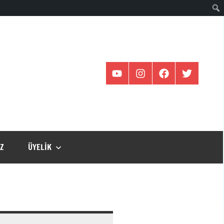
YOUTUBE
İNSTAGRAM
FACEBOOK
TWİTTER
IZ
ÜYELIK