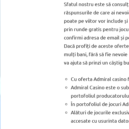
Sfatul nostru este să consulț
răspunsurile de care ai nevoie
poate pe viitor vor include ș
prin runde gratis pentru jocur
confirmi adresa de email și p
Dacă profiți de aceste oferte
mulți bani, fără să fie nevoie
va ajuta să prinzi un câștig b
Cu oferta Admiral casino f
Admiral Casino este o subi
portofoliul producatorului
În portofoliul de jocuri A
Alături de jocurile exclus
accesate cu usurinta dator