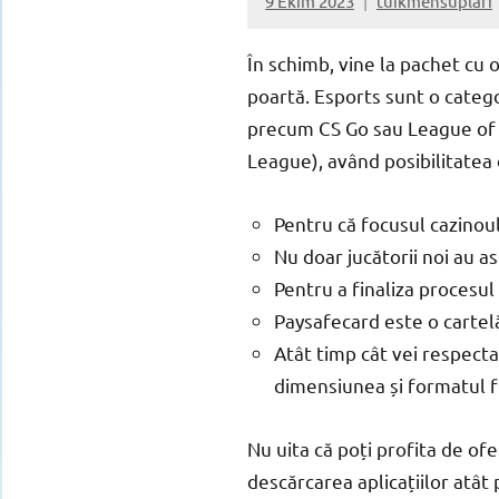
9 Ekim 2023
tuikmensuplari
În schimb, vine la pachet cu 
poartă. Esports sunt o catego
precum CS Go sau League of L
League), având posibilitatea d
Pentru că focusul cazinoulu
Nu doar jucătorii noi au ast
Pentru a finaliza procesul 
Paysafecard este o cartelă 
Atât timp cât vei respecta
dimensiunea și formatul fiș
Nu uita că poți profita de of
descărcarea aplicațiilor atât 