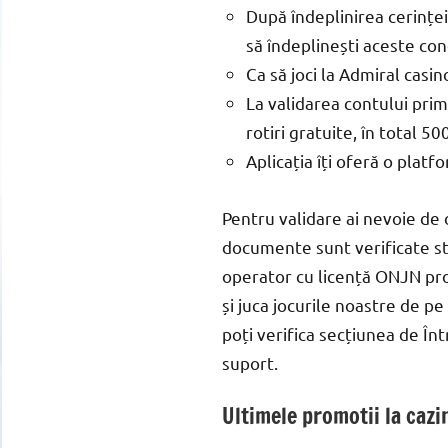
După îndeplinirea cerinței 
să îndeplinești aceste cond
Ca să joci la Admiral cas
La validarea contului prime
rotiri gratuite, în total 50
Aplicația îți oferă o platf
Pentru validare ai nevoie de o
documente sunt verificate str
operator cu licență ONJN prot
și juca jocurile noastre de pe
poți verifica secțiunea de În
suport.
Ultimele promotii la cazi