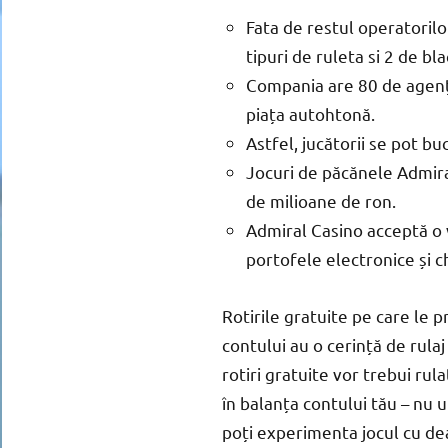
Fata de restul operatorilor
tipuri de ruleta si 2 de bla
Compania are 80 de agenții
piața autohtonă.
Astfel, jucătorii se pot bu
Jocuri de păcănele Admira
de milioane de ron.
Admiral Casino acceptă o v
portofele electronice și 
Rotirile gratuite pe care le pr
contului au o cerință de rula
rotiri gratuite vor trebui rula
în balanța contului tău – nu u
poți experimenta jocul cu deal