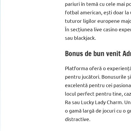
pariuri în temă cu cele mai p
fotbal american, ești doar la 
tuturor ligilor europene major
În secțiunea live casino expe
sau blackjack.
Bonus de bun venit Adm
Platforma oferă o experiență 
pentru jucători. Bonusurile 
excelentă pentru cei pasionați
locul perfect pentru tine, ca
Ra sau Lucky Lady Charm. Unu
o gamă largă de jocuri cu o g
distractive.