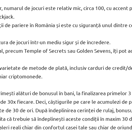
, numarul de jocuri este relativ mic, circa 100, cu accent p
ckjack.
 de pariere în România și este cu siguranță unul dintre c
cura de jocuri într-un mediu sigur și de încredere.
l, precum Temple of Secrets sau Golden Sevens, îți pot adu
arietate de metode de plată, inclusiv carduri de credit/de
chiar criptomonede.
imești alături de bonusul în bani, la finalizarea primelor 3 
j de 30x fiecare. Deci, câștigurile pe care le acumulezi de
te de 30 de ori. După îndeplinirea cerinței de rulaj, bonusul
ita că trebuie să îndeplinești aceste condiții în maxim 30 d
eri reali chiar din confortul casei tale sau chiar de oriunde