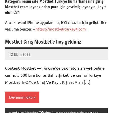
Kategori:
resmi site Mostbet Türkiye kumarhanesine giriş
Mostbet resmi aynasından para için çevrimiçi oynayın, kayıt
olun 234
Ancak resmi iPhone uygulaması, iOS cihazlar için geliştirilen
yazılıma benzer. –
https://mostbet-turkey4.com
Mostbet Giriş Mostbet’e hoş geldiniz
12 Ekim 2023
tuikmensuplari
Yorum
yapılmamış
Content Mostbet — Türkiye’de Spor iddiaları veə online
casino 5 600 Lira bonus Bahis şirketi ve casino Türkiye
Mostbet Tr-27’de Giriş Ve Kayıt Kişisel Alan […]
Devamını oku
resmi site Mostbet Türkiye kumarhanesine giriş Mostbet