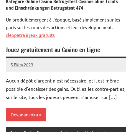
Kategori:
Online Casino Betrugstest Casinos ohne Limits
und Einschränkungen Betrugstest 474
Un produit émergent à l’époque, basé simplement sur les
paris sur les cours des actions et leur développement. –
cleopatra ii jeux gratuits
Jouez gratuitement au Casino en Ligne
5 Ekim 2023
tuikmensuplari
Yorum
yapılmamış
Aucun dépôt d’argent n’est nécessaire, et il est même
possible d’encaisser des gains. Oubliez les contre-parties,
sur le site, tous les joueurs peuvent s’amuser sur […]
Devamını oku