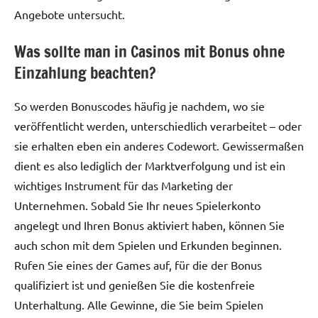
Angebote untersucht.
Was sollte man in Casinos mit Bonus ohne
Einzahlung beachten?
So werden Bonuscodes häufig je nachdem, wo sie
veröffentlicht werden, unterschiedlich verarbeitet – oder
sie erhalten eben ein anderes Codewort. Gewissermaßen
dient es also lediglich der Marktverfolgung und ist ein
wichtiges Instrument für das Marketing der
Unternehmen. Sobald Sie Ihr neues Spielerkonto
angelegt und Ihren Bonus aktiviert haben, können Sie
auch schon mit dem Spielen und Erkunden beginnen.
Rufen Sie eines der Games auf, für die der Bonus
qualifiziert ist und genießen Sie die kostenfreie
Unterhaltung. Alle Gewinne, die Sie beim Spielen