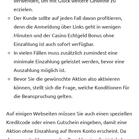
verwenden, um mit Glück weitere Gewinne zu
erzielen.
Der Kunde sollte auf jeden Fall davon profitieren,
denn die Anmeldung über Links geht in wenigen
Minuten und der Casino Echtgeld Bonus ohne
Einzahlung ist auch sofort verfügbar.
In vielen Fällen muss zusätzlich zumindest eine
minimale Einzahlung geleistet werden, bevor eine
Auszahlung möglich ist.
Bevor Sie die gewünschte Aktion also aktivieren
können, stellt sich die Frage, welche Konditionen für
die Beanspruchung gelten.
Auf einigen Webseiten müssen Sie auch einen speziellen
Kreditcode oder einen Gutschein eingeben, damit eine
Aktion ohne Einzahlung auf Ihrem Konto erscheint. Da