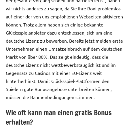
der gesamte Vorgang schnell und barrierefrei ist, haben
wir nichts anderes zu sagen, da Sie Ihre Boni problemlos
auf einer der von uns empfohlenen Webseiten aktivieren
können. Trotz allem haben sich einige bekannte
Glücksspielanbieter dazu entschlossen, sich um eine
deutsche Lizenz zu bewerben. Bereits jetzt melden erste
Unternehmen einen Umsatzeinbruch auf dem deutschen
Markt von über 80%. Das zeigt eindeutig, dass die
deutsche Lizenz nicht wettbewerbstauglich ist und im
Gegensatz zu Casinos mit einer EU-Lizenz weit
hinterherhinkt. Damit Glücksspiel-Plattformen den
Spielern gute Bonusangebote unterbreiten können,
müssen die Rahmenbedingungen stimmen.
Wie oft kann man einen gratis Bonus
erhalten?