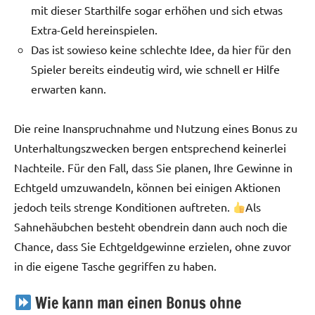
mit dieser Starthilfe sogar erhöhen und sich etwas
Extra-Geld hereinspielen.
Das ist sowieso keine schlechte Idee, da hier für den
Spieler bereits eindeutig wird, wie schnell er Hilfe
erwarten kann.
Die reine Inanspruchnahme und Nutzung eines Bonus zu
Unterhaltungszwecken bergen entsprechend keinerlei
Nachteile. Für den Fall, dass Sie planen, Ihre Gewinne in
Echtgeld umzuwandeln, können bei einigen Aktionen
jedoch teils strenge Konditionen auftreten.
Als
Sahnehäubchen besteht obendrein dann auch noch die
Chance, dass Sie Echtgeldgewinne erzielen, ohne zuvor
in die eigene Tasche gegriffen zu haben.
Wie kann man einen Bonus ohne