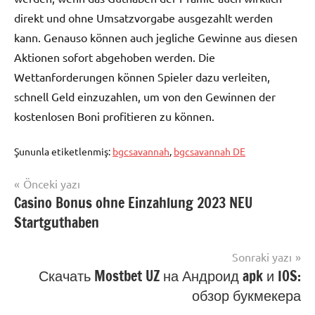
direkt und ohne Umsatzvorgabe ausgezahlt werden
kann. Genauso können auch jegliche Gewinne aus diesen
Aktionen sofort abgehoben werden. Die
Wettanforderungen können Spieler dazu verleiten,
schnell Geld einzuzahlen, um von den Gewinnen der
kostenlosen Boni profitieren zu können.
Şununla etiketlenmiş:
bgcsavannah
,
bgcsavannah DE
Yazı
Önceki yazı
Er hat es
Casino Bonus ohne Einzahlung 2023 NEU
gezinmesi
verdient
Startguthaben
zu
spielen
Tuchel
Sonraki yazı
mit
Скачать Mostbet UZ на Андроид apk и IOS:
klarer
обзор букмекера
Aussage