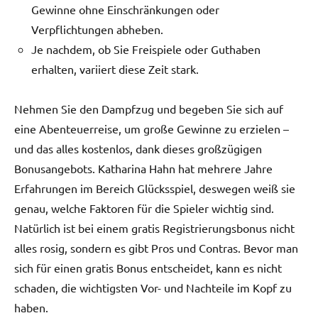
Gewinne ohne Einschränkungen oder
Verpflichtungen abheben.
Je nachdem, ob Sie Freispiele oder Guthaben
erhalten, variiert diese Zeit stark.
Nehmen Sie den Dampfzug und begeben Sie sich auf
eine Abenteuerreise, um große Gewinne zu erzielen –
und das alles kostenlos, dank dieses großzügigen
Bonusangebots. Katharina Hahn hat mehrere Jahre
Erfahrungen im Bereich Glücksspiel, deswegen weiß sie
genau, welche Faktoren für die Spieler wichtig sind.
Natürlich ist bei einem gratis Registrierungsbonus nicht
alles rosig, sondern es gibt Pros und Contras. Bevor man
sich für einen gratis Bonus entscheidet, kann es nicht
schaden, die wichtigsten Vor- und Nachteile im Kopf zu
haben.