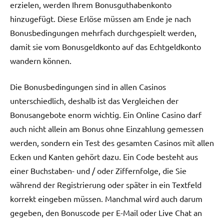
erzielen, werden Ihrem Bonusguthabenkonto
hinzugefügt. Diese Erlöse müssen am Ende je nach
Bonusbedingungen mehrfach durchgespielt werden,
damit sie vom Bonusgeldkonto auf das Echtgeldkonto
wandern können.
Die Bonusbedingungen sind in allen Casinos
unterschiedlich, deshalb ist das Vergleichen der
Bonusangebote enorm wichtig. Ein Online Casino darf
auch nicht allein am Bonus ohne Einzahlung gemessen
werden, sondern ein Test des gesamten Casinos mit allen
Ecken und Kanten gehört dazu. Ein Code besteht aus
einer Buchstaben- und / oder Ziffernfolge, die Sie
während der Registrierung oder später in ein Textfeld
korrekt eingeben müssen. Manchmal wird auch darum
gegeben, den Bonuscode per E-Mail oder Live Chat an