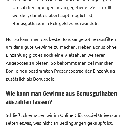
Umsatzbedingungen in vorgegebener Zeit erfüllt
werden, damit es überhaupt möglich ist,
Bonusguthaben in Echtgeld zu verwandeln.
Nur so kann man das beste Bonusangebot herausfiltern,
um dann gute Gewinne zu machen. Neben Bonus ohne
Einzahlung gibt es noch eine Vielzahl an weiteren
Angeboten zu bieten. So bekommt man bei manchen
Boni einen bestimmten Prozentbetrag der Einzahlung
zusätzlich als Bonusgeld.
Wie kann man Gewinne aus Bonusguthaben
auszahlen lassen?
Schließlich erhalten wir im Online Glücksspiel Universum
selten etwas, was nicht an Bedingungen geknüpft ist.