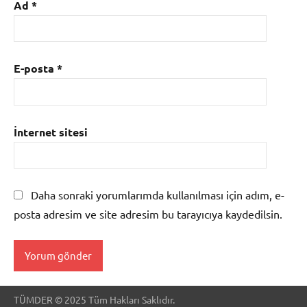
Ad
*
E-posta
*
İnternet sitesi
Daha sonraki yorumlarımda kullanılması için adım, e-
posta adresim ve site adresim bu tarayıcıya kaydedilsin.
TÜMDER © 2025 Tüm Hakları Saklıdır.