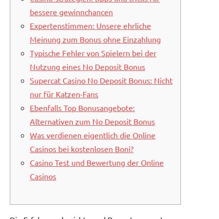
bessere gewinnchancen
Expertenstimmen: Unsere ehrliche
Meinung zum Bonus ohne Einzahlung
Typische Fehler von Spielern bei der
Nutzung eines No Deposit Bonus
Supercat Casino No Deposit Bonus: Nicht
nur für Katzen-Fans
Ebenfalls Top Bonusangebote:
Alternativen zum No Deposit Bonus
Was verdienen eigentlich die Online
Casinos bei kostenlosen Boni?
Casino Test und Bewertung der Online
Casinos