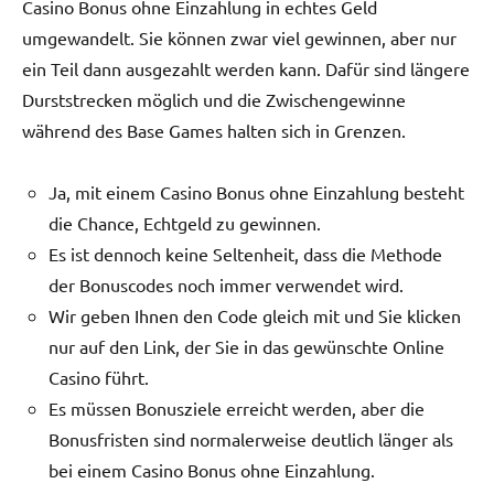
Casino Bonus ohne Einzahlung in echtes Geld
umgewandelt. Sie können zwar viel gewinnen, aber nur
ein Teil dann ausgezahlt werden kann. Dafür sind längere
Durststrecken möglich und die Zwischengewinne
während des Base Games halten sich in Grenzen.
Ja, mit einem Casino Bonus ohne Einzahlung besteht
die Chance, Echtgeld zu gewinnen.
Es ist dennoch keine Seltenheit, dass die Methode
der Bonuscodes noch immer verwendet wird.
Wir geben Ihnen den Code gleich mit und Sie klicken
nur auf den Link, der Sie in das gewünschte Online
Casino führt.
Es müssen Bonusziele erreicht werden, aber die
Bonusfristen sind normalerweise deutlich länger als
bei einem Casino Bonus ohne Einzahlung.