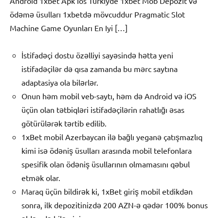
Android 1xbet Apk Ios Türkiyde 1xbet Mob Depozit və
ödəmə üsulları 1xbetdə mövcuddur Pragmatic Slot
Machine Game Oyunları En Iyi […]
İstifadəçi dostu özəlliyi sayəsində hətta yeni
istifadəçilər də qısa zamanda bu mərc saytına
adaptasiya ola bilərlər.
Onun həm mobil veb-saytı, həm də Android və iOS
üçün olan tətbiqləri istifadəçilərin rahatlığı əsas
götürülərək tərtib edilib.
1xBet mobil Azerbaycan ilə bağlı yeganə çatışmazlıq
kimi isə ödəniş üsulları arasında mobil telefonlara
spesifik olan ödəniş üsullarının olmamasını qəbul
etmək olar.
Maraq üçün bildirək ki, 1xBet giriş mobil etdikdən
sonra, ilk depozitinizdə 200 AZN-ə qədər 100% bonus