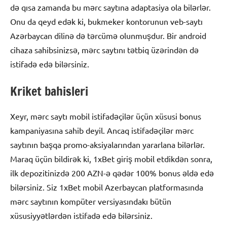
də qısa zamanda bu mərc saytına adaptasiya ola bilərlər.
Onu da qeyd edək ki, bukmeker kontorunun veb-saytı
Azərbaycan dilinə də tərcümə olunmuşdur. Bir android
cihaza sahibsinizsə, mərc saytını tətbiq üzərindən də
istifadə edə bilərsiniz.
Kriket bahisleri
Xeyr, mərc saytı mobil istifadəçilər üçün xüsusi bonus
kampaniyasına sahib deyil. Ancaq istifadəçilər mərc
saytının başqa promo-aksiyalarından yararlana bilərlər.
Maraq üçün bildirək ki, 1xBet giriş mobil etdikdən sonra,
ilk depozitinizdə 200 AZN-ə qədər 100% bonus əldə edə
bilərsiniz. Siz 1xBet mobil Azerbaycan platformasında
mərc saytının kompüter versiyasındakı bütün
xüsusiyyətlərdən istifadə edə bilərsiniz.