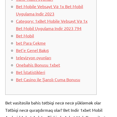
Bet Mobile Vebsayt Və 1x Bet Mobil
Uygulama Indir 2023
Category: 1xBet Mobile Vebsayt Və 1x
Bet Mobil Uygulama Indir 2023 794
Bet Mobil
bet Para Çekme
Bet’e Genel Bakış
televizyon oyunları
Onebahis Bonusu 1xbet
Bet İstatistikleri
Bet Casino ile Şanslı Cuma Bonusu
Bet vasitəsilə bahis tətbiqi necə necə yükləmək olar
Tətbiqi necə quraşdırmaq olar? Bet Indir 1xbet Mobil