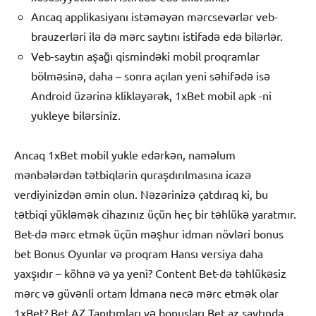
Ancaq applikasiyanı istəməyən mərcsevərlər veb-
brauzerləri ilə də mərc saytını istifadə edə bilərlər.
Veb-saytın aşağı qismindəki mobil proqramlar
bölməsinə, daha – sonra açılan yeni səhifədə isə
Android üzərinə klikləyərək, 1xBet mobil apk -ni
yukleye bilərsiniz.
Ancaq 1xBet mobil yukle edərkən, naməlum
mənbələrdən tətbiqlərin quraşdırılmasına icazə
verdiyinizdən əmin olun. Nəzərinizə çatdıraq ki, bu
tətbiqi yükləmək cihazınız üçün heç bir təhlükə yaratmır.
Bet-də mərc etmək üçün məşhur idman növləri bonus
bet Bonus Oyunlar və proqram Hansı versiya daha
yaxşıdır – köhnə və ya yeni? Content Bet-də təhlükəsiz
mərc və güvənli ortam İdmana necə mərc etmək olar
1xBet? Bet AZ Tanıtımları və bonusları Bet.az saytında