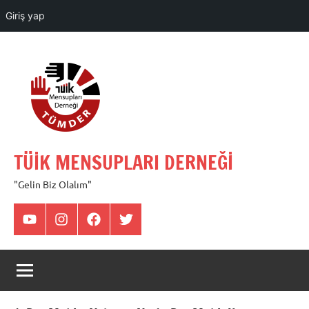
Giriş yap
İçeriğe
geç
TÜİK MENSUPLARI DERNEĞİ
"Gelin Biz Olalım"
YOUTUBE
İNSTAGRAM
FACEBOOK
TWİTTER