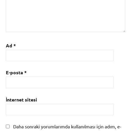
Ad
*
E-posta
*
İnternet sitesi
Daha sonraki yorumlarımda kullanılması için adım, e-