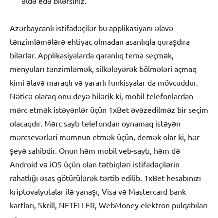
əldə edə bilərsiniz.
Azərbaycanlı istifadəçilər bu applikasiyanı əlavə
tənzimləmələrə ehtiyac olmadan asanlıqla quraşdıra
bilərlər. Applikasiyalarda qaranlıq tema seçmək,
menyuları tənzimləmək, silkələyərək bölmələri açmaq
kimi əlavə maraqlı və yararlı funkisyalar da mövcuddur.
Nəticə olaraq onu deyə bilərik ki, mobil telefonlardan
mərc etmək istəyənlər üçün 1xBet əvəzedilməz bir seçim
olacaqdır. Mərc saytı telefondan oynamaq istəyən
mərcsevərləri məmnun etmək üçün, demək olar ki, hər
şeyə sahibdir. Onun həm mobil veb-saytı, həm də
Android və iOS üçün olan tətbiqləri istifadəçilərin
rahatlığı əsas götürülərək tərtib edilib. 1xBet hesabınızı
kriptovalyutalar ilə yanaşı, Visa və Mastercard bank
kartları, Skrill, NETELLER, WebMoney elektron pulqabıları