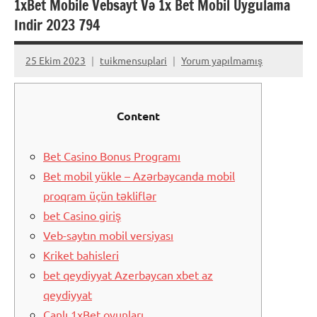
1xBet Mobile Vebsayt Və 1x Bet Mobil Uygulama
Indir 2023 794
25 Ekim 2023
tuikmensuplari
Yorum yapılmamış
Content
Bet Casino Bonus Programı
Bet mobil yükle – Azərbaycanda mobil
proqram üçün təkliflər
bet Casino giriş
Veb-saytın mobil versiyası
Kriket bahisleri
bet qeydiyyat Azerbaycan xbet az
qeydiyyat
Canlı 1xBet oyunları