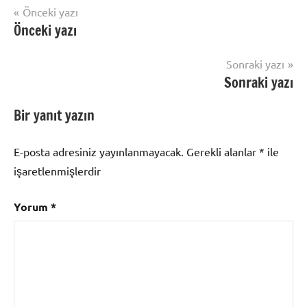
Yazı
Önceki yazı
1xbet
Önceki yazı
gezinmesi
Azerbaycan,1xbet
az merc saytı, en
Sonraki yazı
yaxsi bukmeker
Sonraki yazı
1xbet Azerbaycan
merc oyunlari,
Bir yanıt yazın
1xbet az,
Azerbaycan merc
saytlari - 579
E-posta adresiniz yayınlanmayacak.
Gerekli alanlar
*
ile
işaretlenmişlerdir
Yorum
*