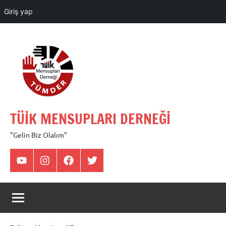
Giriş yap
İçeriğe
geç
TÜİK MENSUPLARI DERNEĞİ
"Gelin Biz Olalım"
YOUTUBE
İNSTAGRAM
FACEBOOK
TWİTTER