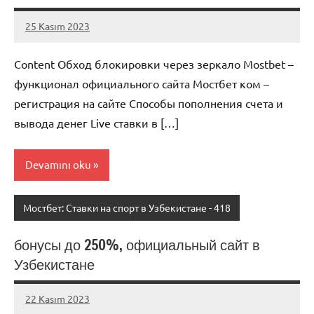
25 Kasım 2023
tuikmensuplari
Yorum
yapılmamış
Content Обход блокировки через зеркало Mostbet –
функционал официального сайта Мостбет ком –
регистрация на сайте Способы пополнения счета и
вывода денег Live ставки в […]
Devamını oku
Мостбет: Ставки на спорт в Узбекистане - 418
бонусы до 250%, официальный сайт в
Узбекистане
22 Kasım 2023
tuikmensuplari
Yorum