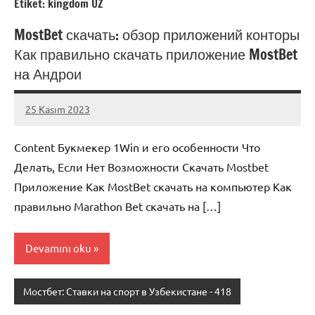
Etiket:
kingdom UZ
MostBet скачать: обзор приложений конторы
Как правильно скачать приложение MostBet
на Андрои
25 Kasım 2023
tuikmensuplari
Yorum
yapılmamış
Content Букмекер 1Win и его особенности Что
Делать, Если Нет Возможности Скачать Mostbet
Приложение Как MostBet скачать на компьютер Как
правильно Marathon Bet скачать на […]
Devamını oku
Мостбет: Ставки на спорт в Узбекистане - 418