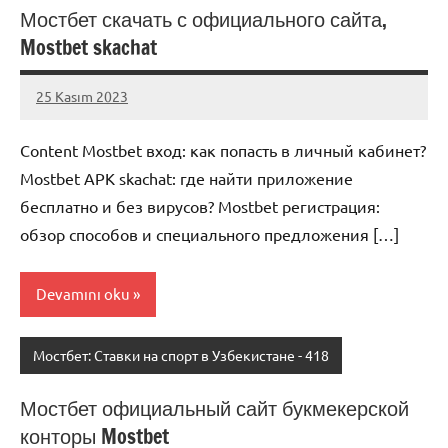
Мостбет скачать с официального сайта,
Mostbet skachat
25 Kasım 2023
tuikmensuplari
Yorum
yapılmamış
Content Mostbet вход: как попасть в личный кабинет?
Mostbet APK skachat: где найти приложение
бесплатно и без вирусов? Mostbet регистрация:
обзор способов и специального предложения […]
Devamını oku
Мостбет: Ставки на спорт в Узбекистане - 418
Мостбет официальный сайт букмекерской
конторы Mostbet