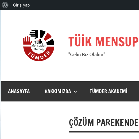
WordPress
Giriş yap
İçeriğe
hakkında
geç
TÜİK MENSUP
"Gelin Biz Olalım"
ANASAYFA
HAKKIMIZDA
TÜMDER AKADEMI
ÇÖZÜM PAREKENDE