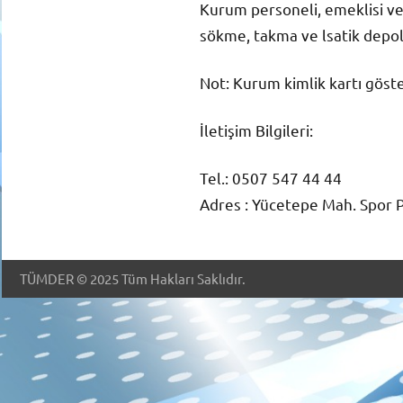
Kurum personeli, emeklisi ve 1.
sökme, takma ve lsatik depola
Not: Kurum kimlik kartı göste
İletişim Bilgileri:
Tel.: 0507 547 44 44
Adres : Yücetepe Mah. Spor
TÜMDER © 2025 Tüm Hakları Saklıdır.