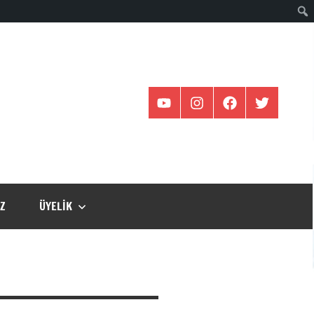
YOUTUBE
İNSTAGRAM
FACEBOOK
TWİTTER
IZ
ÜYELIK