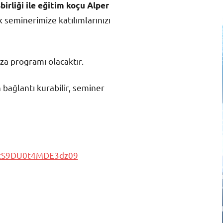
irliği ile eğitim koçu Alper
k seminerimize katılımlarınızı
mza programı olacaktır.
ağlantı kurabilir, seminer
pcS9DU0t4MDE3dz09