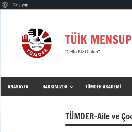
WordPress
Giriş yap
İçeriğe
hakkında
geç
TÜİK MENSUP
"Gelin Biz Olalım"
ANASAYFA
HAKKIMIZDA
TÜMDER AKADEMI
TÜMDER-Aile ve Çoc