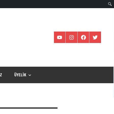
YOUTUBE
İNSTAGRAM
FACEBOOK
TWİTTER
IZ
ÜYELIK