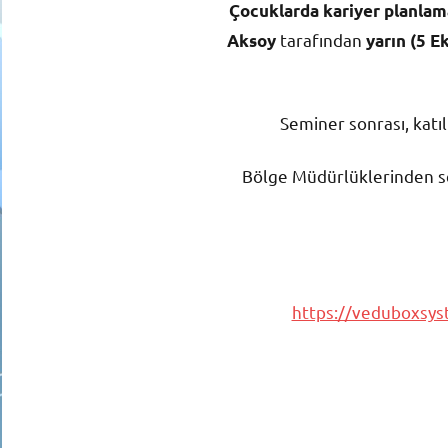
Çocuklarda kariyer planlama
tarafından
Aksoy
yarın (5 E
Seminer sonrası, katıl
Bölge Müdürlüklerinden se
https://veduboxs