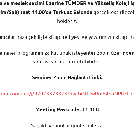
 ve meslek seçimi üzerine TÜMDER ve Yükseliş Koleji işb
gerçekleştirilece
kim/Salı) saat 11.00’de Turkuaz Salonda
bekleriz.
ımcılarımıza çekilişle kitap hediyesi ve yazarımızın kitap i
miner programımıza katılmak isteyenler zoom üzerinden b
sonrası sorularını iletebilirler.
Seminer Zoom Bağlantı Linki:
ystem.zoom.us/j/92073328873?pwd=NTJwRmE4SnNPUSt
CU10B
Meeting Passcode :
Sağlıklı ve mutlu günler dileriz